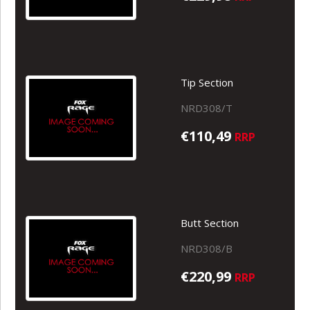
Tip Section
NRD308/T
€110,49
RRP
Butt Section
NRD308/B
€220,99
RRP