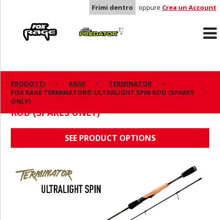
Frimi dentro
oppure
Crea un Account
Rage
Predator
PRODOTTI
RAGE
TERMINATOR
FOX RAGE TERMINATOR® ULTRALIGHT SPIN ROD (SPARES
FOX RAGE TERMINATOR® ULTRALIGHT SPIN
ONLY)
ROD (SPARES ONLY)
SEE PRODUCT OPTIONS