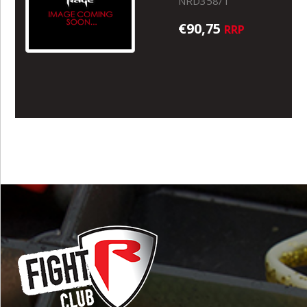
NRD358/T
€90,75
RRP