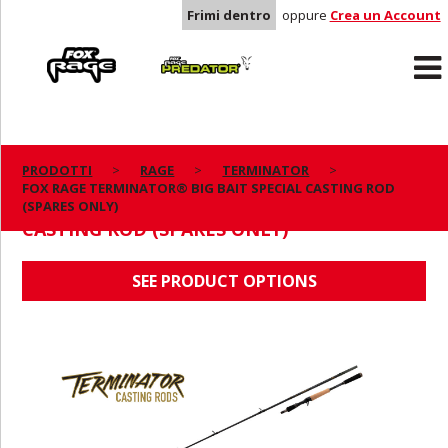
Frimi dentro
oppure
Crea un Account
Rage
Predator
PRODOTTI
RAGE
TERMINATOR
FOX RAGE TERMINATOR® BIG BAIT SPECIAL CASTING ROD
FOX RAGE TERMINATOR® BIG BAIT SPECIAL
(SPARES ONLY)
CASTING ROD (SPARES ONLY)
SEE PRODUCT OPTIONS