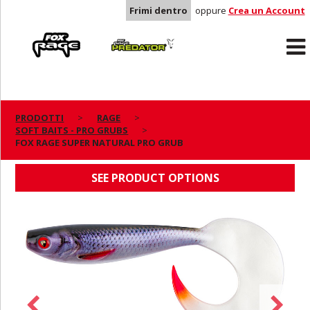
Frimi dentro
oppure
Crea un Account
Rage
Predator
PRODOTTI
RAGE
SOFT BAITS - PRO GRUBS
FOX RAGE SUPER NATURAL PRO GRUB
FOX RAGE SUPER NATURAL PRO GRUB
SEE PRODUCT OPTIONS