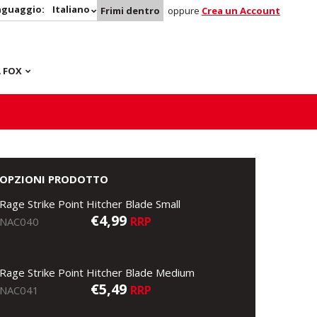
nguaggio:
Italiano
Frimi dentro
oppure
Crea un Account
 FOX
OPZIONI PRODOTTO
Rage Strike Point Hitcher Blade Small
€4,99
RRP
NAC040
Rage Strike Point Hitcher Blade Medium
€5,49
RRP
NAC041