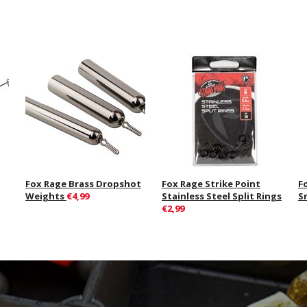
Fox Rage Brass Dropshot
Fox Rage Strike Point
F
Weights
€4,99
Stainless Steel Split Rings
S
€2,99