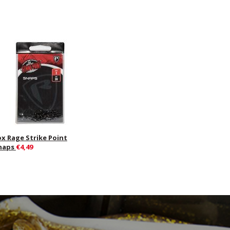
ox Rage Strike Point
naps
€4,49