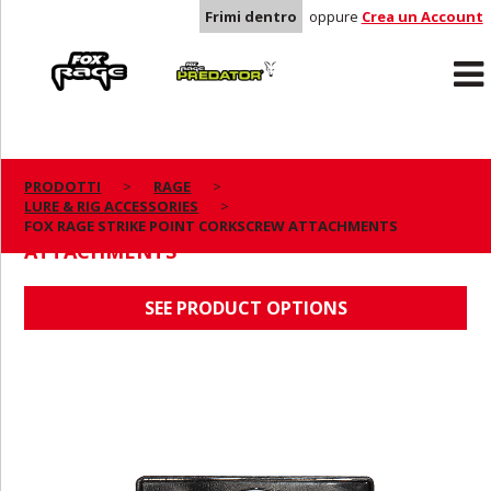
Frimi dentro
oppure
Crea un Account
Rage
Predator
PRODOTTI
RAGE
LURE & RIG ACCESSORIES
FOX RAGE STRIKE POINT CORKSCREW
FOX RAGE STRIKE POINT CORKSCREW ATTACHMENTS
ATTACHMENTS
SEE PRODUCT OPTIONS