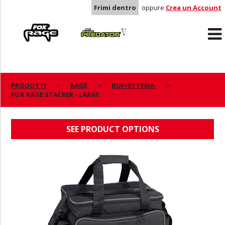
Frimi dentro
oppure
Crea un Account
Rage
Predator
PRODOTTI
RAGE
BUFFETTERIA
FOX RAGE STACKER - LARGE
FOX RAGE STACKER - LARGE
SEE PRODUCT OPTIONS