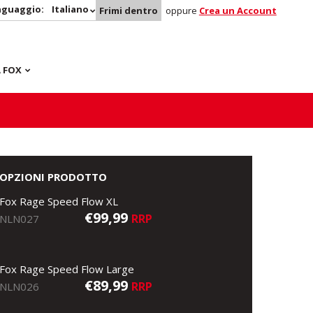
nguaggio:
Italiano
Frimi dentro
oppure
Crea un Account
 FOX
OPZIONI PRODOTTO
Fox Rage Speed Flow XL
€99,99
RRP
NLN027
Fox Rage Speed Flow Large
€89,99
RRP
NLN026