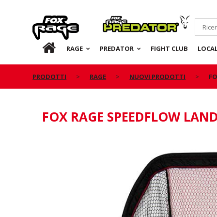
Rage
Predator
IT
RAGE
PREDATOR
FIGHT CLUB
LOCA
PRODOTTI
RAGE
NUOVI PRODOTTI
FO
FOX RAGE SPEEDFLOW LAND