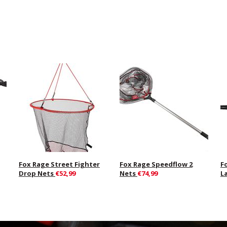
Fox Rage Street Fighter
Fox Rage Speedflow 2
F
Drop Nets
€52,99
Nets
€74,99
L