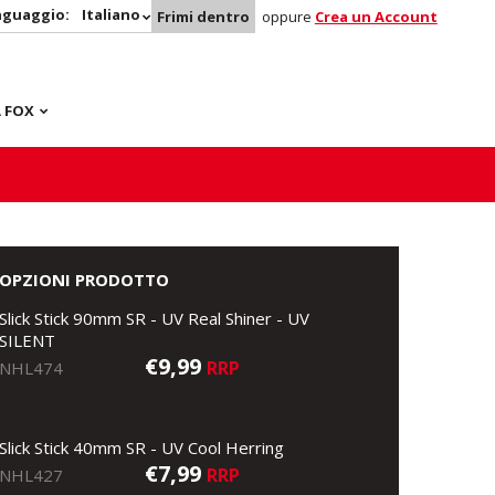
nguaggio:
Italiano
Frimi dentro
oppure
Crea un Account
 FOX
OPZIONI PRODOTTO
Slick Stick 90mm SR - UV Real Shiner - UV
SILENT
€9,99
RRP
NHL474
Slick Stick 40mm SR - UV Cool Herring
€7,99
RRP
NHL427