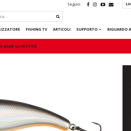
Li
Seguici:
LIZZATORE
FISHING TV
ARTICOLI
SUPPORTO
RIGUARDO A
X RAGE SLICK STICK