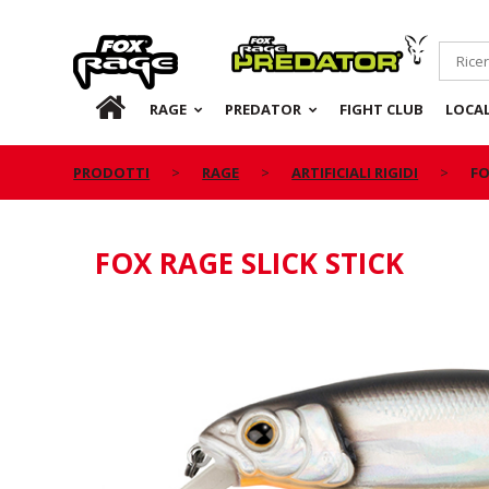
Rage
Predator
IT
RAGE
PREDATOR
FIGHT CLUB
LOCA
PRODOTTI
RAGE
ARTIFICIALI RIGIDI
FO
FOX RAGE SLICK STICK