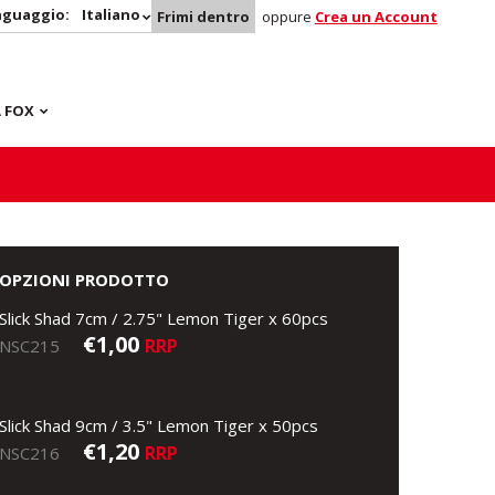
nguaggio:
Italiano
Frimi dentro
oppure
Crea un Account
 FOX
OPZIONI PRODOTTO
Slick Shad 7cm / 2.75" Lemon Tiger x 60pcs
€1,00
RRP
NSC215
Slick Shad 9cm / 3.5" Lemon Tiger x 50pcs
€1,20
RRP
NSC216