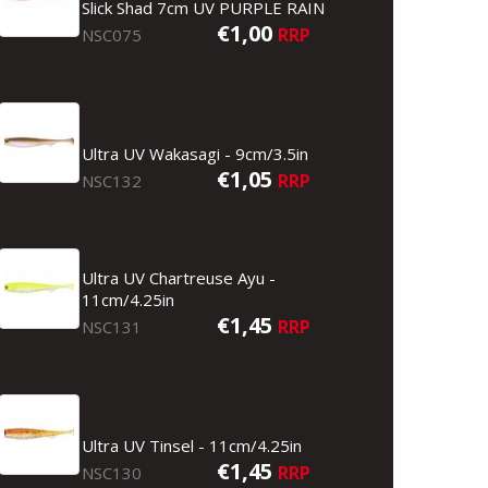
Slick Shad 7cm UV PURPLE RAIN
€1,00
RRP
NSC075
Ultra UV Wakasagi - 9cm/3.5in
€1,05
RRP
NSC132
Ultra UV Chartreuse Ayu -
11cm/4.25in
€1,45
RRP
NSC131
Ultra UV Tinsel - 11cm/4.25in
€1,45
RRP
NSC130