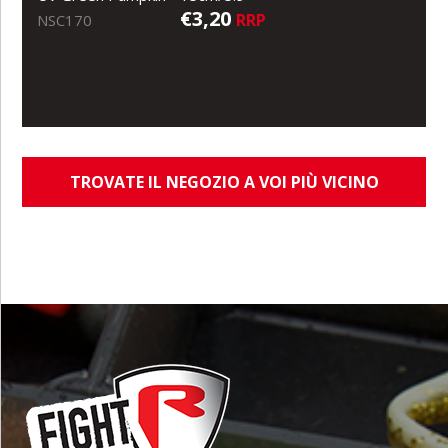
€3,20
RRP
NSC170
TROVATE IL NEGOZIO A VOI PIÙ VICINO