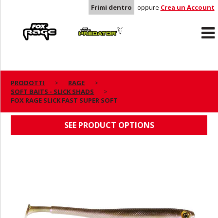
Frimi dentro
oppure
Crea un Account
Rage
Predator
PRODOTTI
RAGE
SOFT BAITS - SLICK SHADS
FOX RAGE SLICK FAST SUPER SOFT
FOX RAGE SLICK FAST SUPER SOFT
SEE PRODUCT OPTIONS