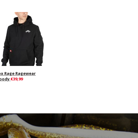
ox Rage Ragewear
oody
€39,99