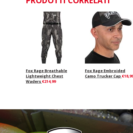
PRODOTTI CORRELATI
Fox Rage Breathable
Fox Rage Embroided
Lightweight Chest
Camo Trucker Cap
€18,9
Waders
€214,99