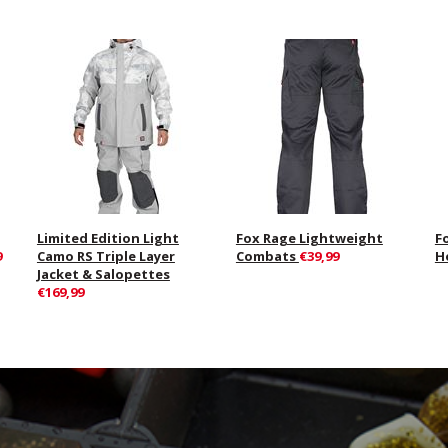
Limited Edition Light
Fox Rage Lightweight
F
9
Camo RS Triple Layer
Combats
€39,99
H
Jacket & Salopettes
€169,99