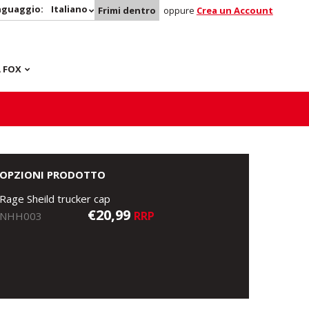
nguaggio:
Italiano
Frimi dentro
oppure
Crea un Account
 FOX
OPZIONI PRODOTTO
Rage Sheild trucker cap
€20,99
RRP
NHH003