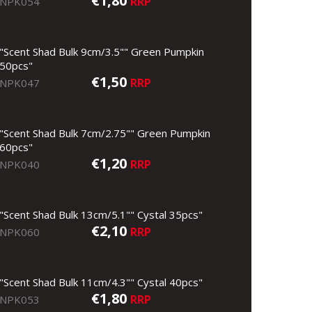
€1,80
RRP
NPK054
"Scent Shad Bulk 9cm/3.5"" Green Pumpkin
50pcs"
€1,50
RRP
NPK047
"Scent Shad Bulk 7cm/2.75"" Green Pumpkin
60pcs"
€1,20
RRP
NPK040
"Scent Shad Bulk 13cm/5.1"" Cystal 35pcs"
€2,10
RRP
NPK060
"Scent Shad Bulk 11cm/4.3"" Cystal 40pcs"
€1,80
RRP
NPK053