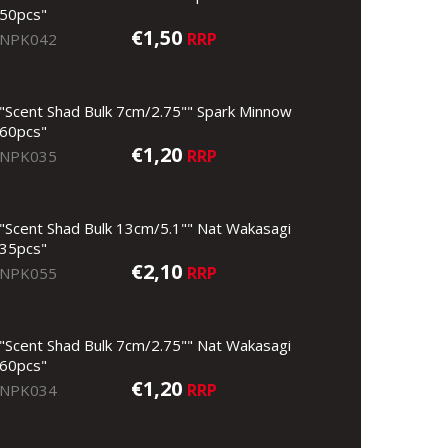
50pcs"
€1,50
RRP
NPK042
"Scent Shad Bulk 7cm/2.75"" Spark Minnow
60pcs"
€1,20
RRP
NPK035
"Scent Shad Bulk 13cm/5.1"" Nat Wakasagi
35pcs"
€2,10
RRP
NPK055
"Scent Shad Bulk 7cm/2.75"" Nat Wakasagi
60pcs"
€1,20
RRP
NPK034