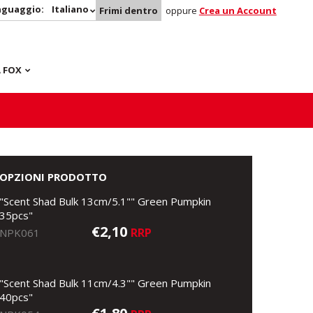
nguaggio:
Italiano
Frimi dentro
oppure
Crea un Account
 FOX
OPZIONI PRODOTTO
"Scent Shad Bulk 13cm/5.1"" Green Pumpkin
35pcs"
€2,10
RRP
NPK061
"Scent Shad Bulk 11cm/4.3"" Green Pumpkin
40pcs"