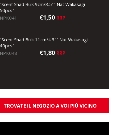
"Scent Shad Bulk 9cm/3.5"" Nat Wakasagi
50pcs"
€1,50
RRP
NPK041
"Scent Shad Bulk 11cm/4.3"" Nat Wakasagi
40pcs"
€1,80
RRP
NPK048
TROVATE IL NEGOZIO A VOI PIÙ VICINO