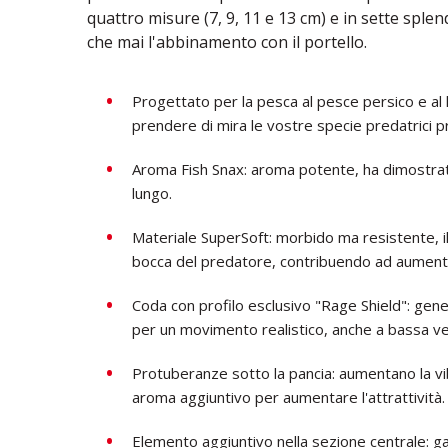
quattro misure (7, 9, 11 e 13 cm) e in sette splend
che mai l'abbinamento con il portello.
Progettato per la pesca al pesce persico e a
prendere di mira le vostre specie predatrici pr
Aroma Fish Snax: aroma potente, ha dimostrato 
lungo.
Materiale SuperSoft: morbido ma resistente, il
bocca del predatore, contribuendo ad aumentar
Coda con profilo esclusivo "Rage Shield": ge
per un movimento realistico, anche a bassa vel
Protuberanze sotto la pancia: aumentano la vi
aroma aggiuntivo per aumentare l'attrattività.
Elemento aggiuntivo nella sezione centrale: g