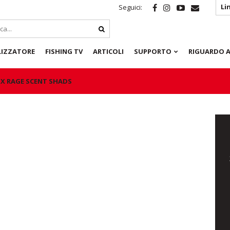
Li
Seguici:
LIZZATORE
FISHING TV
ARTICOLI
SUPPORTO
RIGUARDO A
X RAGE SCENT SHADS