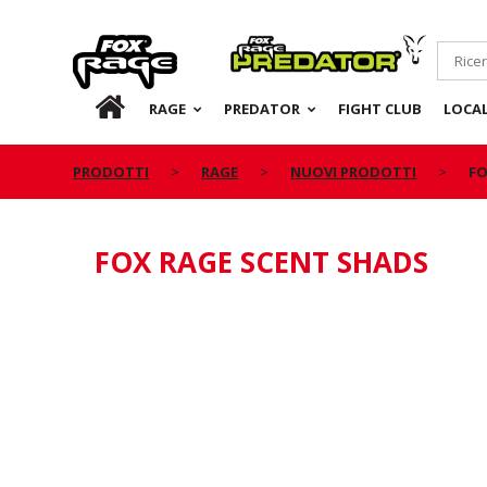
Rage
Predator
IT
RAGE
PREDATOR
FIGHT CLUB
LOCA
PRODOTTI
RAGE
NUOVI PRODOTTI
FO
FOX RAGE SCENT SHADS