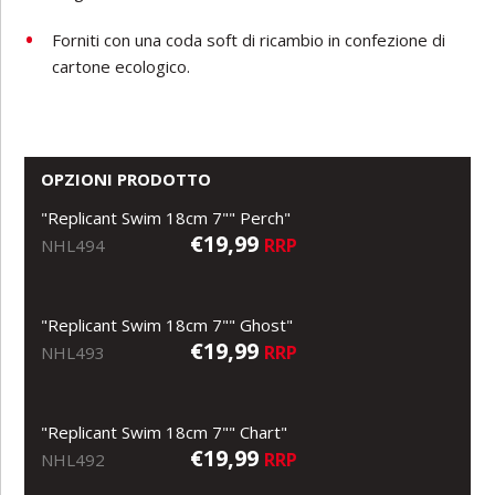
Forniti con una coda soft di ricambio in confezione di
cartone ecologico.
OPZIONI PRODOTTO
"Replicant Swim 18cm 7"" Perch"
€19,99
RRP
NHL494
"Replicant Swim 18cm 7"" Ghost"
€19,99
RRP
NHL493
"Replicant Swim 18cm 7"" Chart"
€19,99
RRP
NHL492