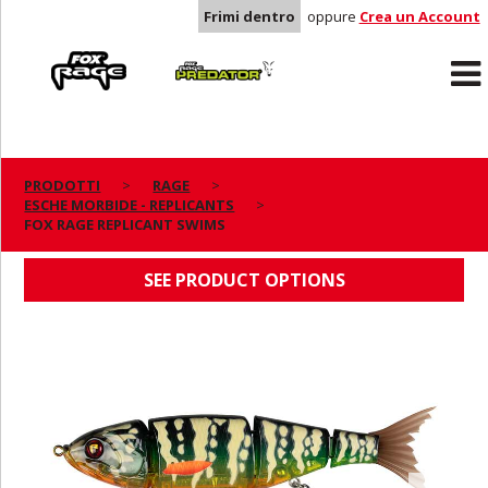
Frimi dentro
oppure
Crea un Account
Rage
Predator
PRODOTTI
RAGE
ESCHE MORBIDE - REPLICANTS
FOX RAGE REPLICANT SWIMS
FOX RAGE REPLICANT SWIMS
SEE PRODUCT OPTIONS