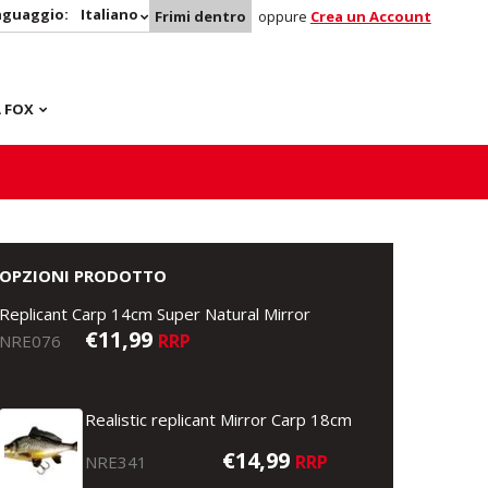
nguaggio:
Italiano
Frimi dentro
oppure
Crea un Account
 FOX
OPZIONI PRODOTTO
Replicant Carp 14cm Super Natural Mirror
€11,99
RRP
NRE076
Realistic replicant Mirror Carp 18cm
€14,99
RRP
NRE341