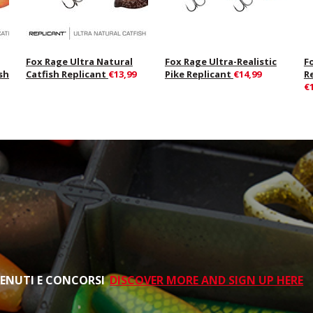
Fox Rage Ultra Natural
Fox Rage Ultra-Realistic
F
sh
Catfish Replicant
€13,99
Pike Replicant
€14,99
R
€
TENUTI E CONCORSI
DISCOVER MORE AND SIGN UP HERE