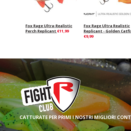
Fox Rage Ultra-Realistic
Fox Rage Ultra Realistic
Perch Replicant
€11,99
Replicant - Golden Catfi
€9,99
CATTURATE PER PRIMI I NOSTRI MIGLIORI CON