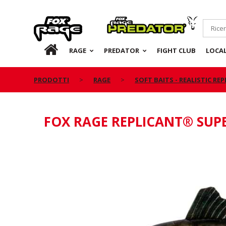
Rage
Predator
IT
RAGE
PREDATOR
FIGHT CLUB
LOCA
PRODOTTI
RAGE
SOFT BAITS - REALISTIC RE
FOX RAGE REPLICANT® SUP