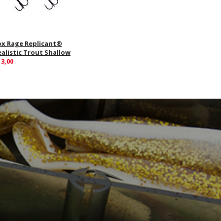
ox Rage Replicant®
ealistic Trout Shallow
13,00