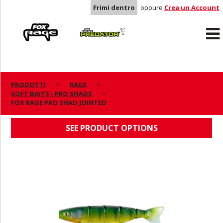
Frimi dentro
oppure
Crea un Account
Rage
Predator
PRODOTTI
RAGE
SOFT BAITS - PRO SHADS
FOX RAGE PRO SHAD JOINTED
FOX RAGE PRO SHAD JOINTED
SEE PRODUCT OPTIONS