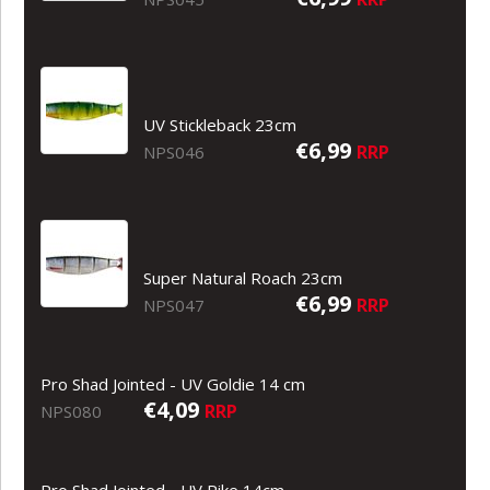
UV Stickleback 23cm
€6,99
RRP
NPS046
Super Natural Roach 23cm
€6,99
RRP
NPS047
Pro Shad Jointed - UV Goldie 14 cm
€4,09
RRP
NPS080
Pro Shad Jointed - UV Pike 14cm