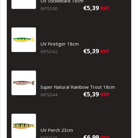
UV Stickleback 18cm
€5,39
RRP
NPS040
UV Firetiger 18cm
€5,39
RRP
NPS042
Super Natural Rainbow Trout 18cm
€5,39
RRP
NPS044
UV Perch 23cm
€6,99
RRP
NPS045