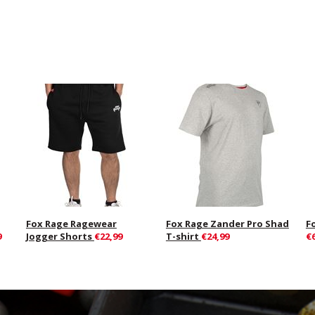
Fox Rage Ragewear
Fox Rage Zander Pro Shad
F
9
Jogger Shorts
€22,99
T-shirt
€24,99
€