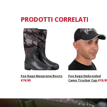
PRODOTTI CORRELATI
Fox Rage Neoprene Boots
Fox Rage Embroided
€74,99
Camo Trucker Cap
€18,9