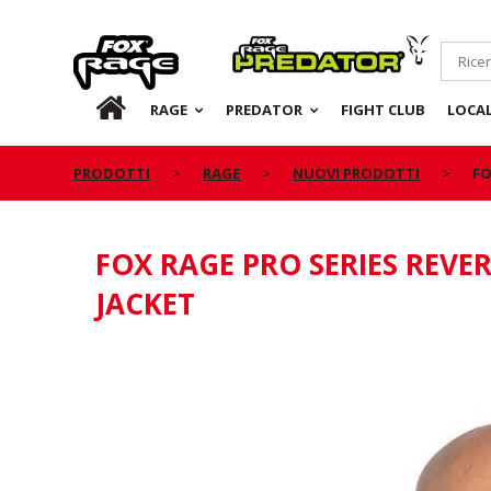
Rage
Predator
IT
RAGE
PREDATOR
FIGHT CLUB
LOCA
PRODOTTI
RAGE
NUOVI PRODOTTI
FO
FOX RAGE PRO SERIES REVE
JACKET