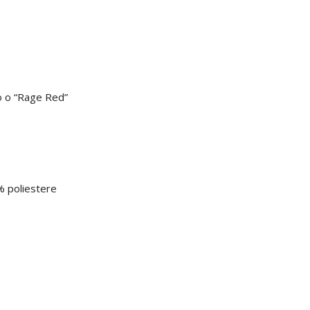
ro o “Rage Red”
% poliestere