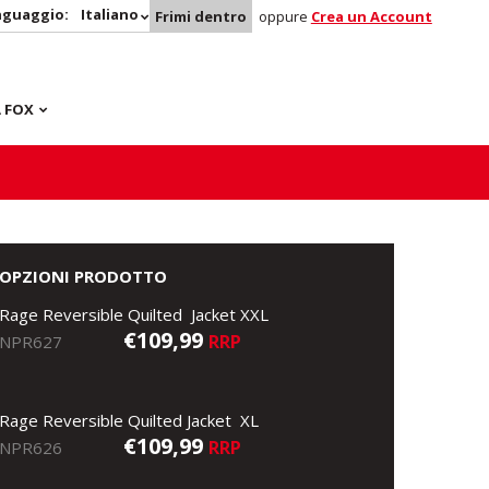
nguaggio:
Italiano
Frimi dentro
oppure
Crea un Account
 FOX
OPZIONI PRODOTTO
Rage Reversible Quilted Jacket XXL
€109,99
RRP
NPR627
Rage Reversible Quilted Jacket XL
€109,99
RRP
NPR626