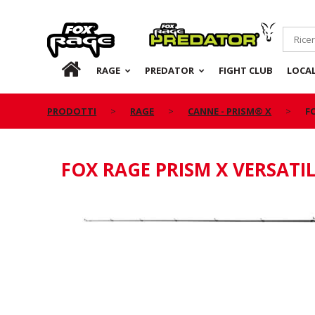
Rage
Predator
IT
RAGE
PREDATOR
FIGHT CLUB
LOCA
PRODOTTI
RAGE
CANNE - PRISM® X
F
FOX RAGE PRISM X VERSATI