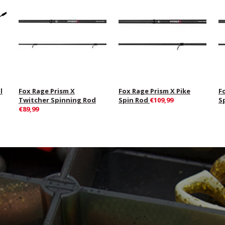
l
Fox Rage Prism X
Fox Rage Prism X Pike
F
Twitcher Spinning Rod
Spin Rod
€109,99
S
€89,99