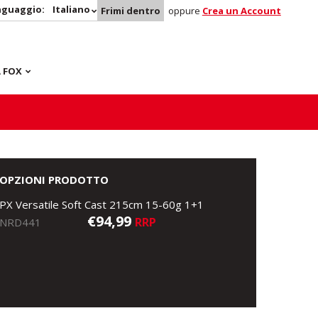
nguaggio:
Italiano
Frimi dentro
oppure
Crea un Account
 FOX
OPZIONI PRODOTTO
PX Versatile Soft Cast 215cm 15-60g 1+1
€94,99
RRP
NRD441