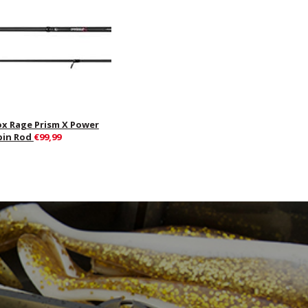
ox Rage Prism X Power
pin Rod
€99,99