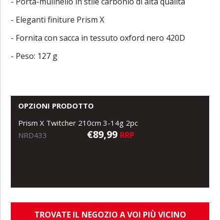
- Porta-mulinello in stile carbonio di alta qualità
- Eleganti finiture Prism X
- Fornita con sacca in tessuto oxford nero 420D
- Peso: 127 g
OPZIONI PRODOTTO
Prism X Twitcher 210cm 3-14g 2pc
€89,99
RRP
NRD433
TROVATE IL NEGOZIO A VOI PIÙ VICINO