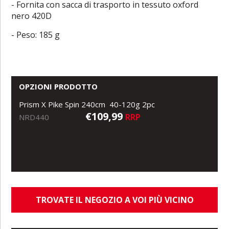
- Fornita con sacca di trasporto in tessuto oxford
nero 420D
- Peso: 185 g
OPZIONI PRODOTTO
Prism X Pike Spin 240cm 40-120g 2pc
€109,99
RRP
NRD440
TROVATE IL NEGOZIO A VOI PIÙ VICINO