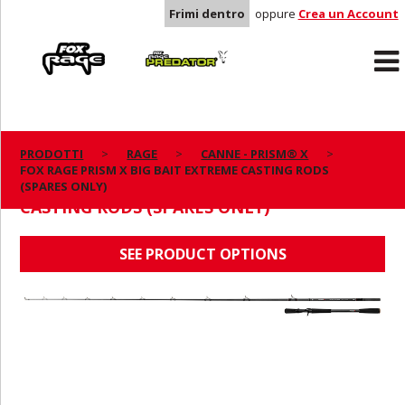
Frimi dentro
oppure
Crea un Account
Rage
Predator
PRODOTTI
RAGE
CANNE - PRISM® X
FOX RAGE PRISM X BIG BAIT EXTREME CASTING RODS
FOX RAGE PRISM X BIG BAIT EXTREME
(SPARES ONLY)
CASTING RODS (SPARES ONLY)
SEE PRODUCT OPTIONS