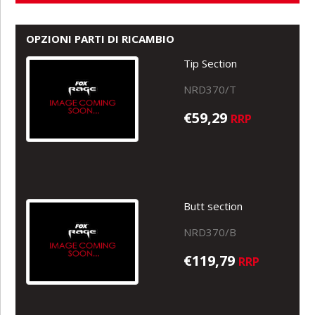
OPZIONI PARTI DI RICAMBIO
Tip Section
NRD370/T
€59,29
RRP
Butt section
NRD370/B
€119,79
RRP