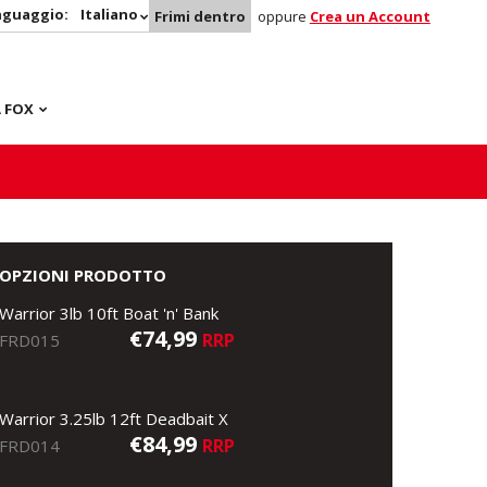
nguaggio:
Italiano
Frimi dentro
oppure
Crea un Account
 FOX
OPZIONI PRODOTTO
Warrior 3lb 10ft Boat 'n' Bank
€74,99
RRP
FRD015
Warrior 3.25lb 12ft Deadbait X
€84,99
RRP
FRD014