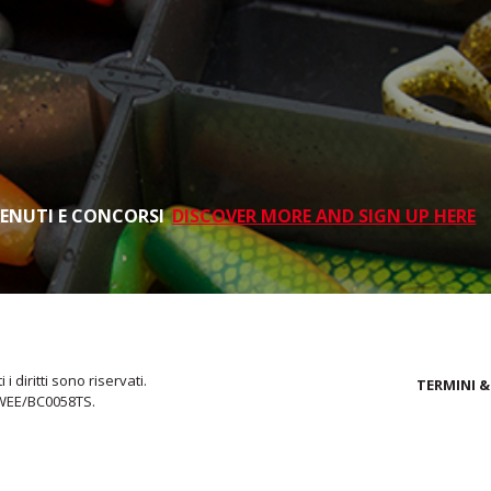
TENUTI E CONCORSI
DISCOVER MORE AND SIGN UP HERE
i diritti sono riservati.
TERMINI &
 WEE/BC0058TS.