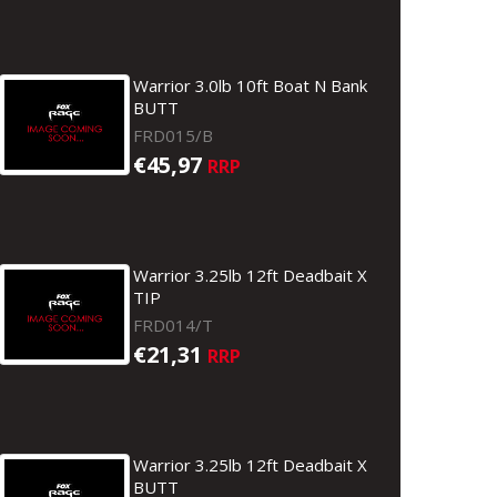
Warrior 3.0lb 10ft Boat N Bank
BUTT
FRD015/B
€45,97
RRP
Warrior 3.25lb 12ft Deadbait X
TIP
FRD014/T
€21,31
RRP
Warrior 3.25lb 12ft Deadbait X
BUTT