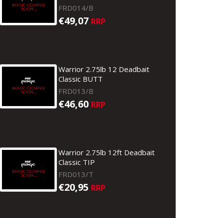
FRD014/B
€49,07
RRP
Warrior 2.75lb 12 Deadbait
Classic BUTT
FRD013/B
€46,60
RRP
Warrior 2.75lb 12ft Deadbait
Classic TIP
FRD013/T
€20,95
RRP