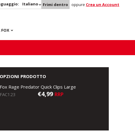
nguaggio:
Italiano
Frimi dentro
oppure
Crea un Account
 FOX
OPZIONI PRODOTTO
Fox Rage Predator Quick Clips Large
€4,99
RRP
FAC123