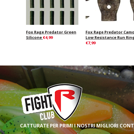
Fox Rage Predator Green
Fox Rage Predator Cam
Silicone
€4,99
Low Resistance Run Rin
€7,99
CATTURATE PER PRIMI I NOSTRI MIGLIORI CON