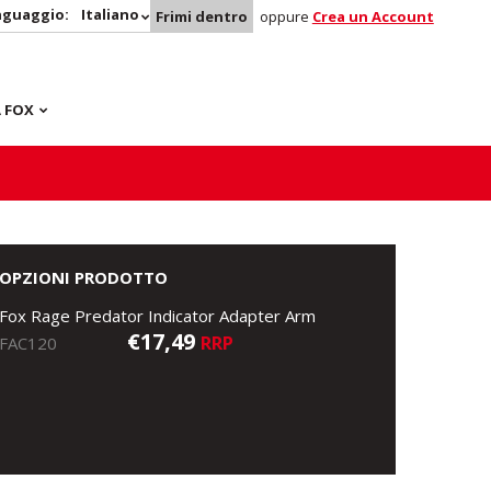
nguaggio:
Italiano
Frimi dentro
oppure
Crea un Account
 FOX
OPZIONI PRODOTTO
Fox Rage Predator Indicator Adapter Arm
€17,49
RRP
FAC120