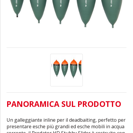
PANORAMICA SUL PRODOTTO
Un galleggiante inline per il deadbaiting, perfetto per
presentare esche più grandi ed esche mobili in acqua
corrente, il Predator HD Stubby Slider è costruito con