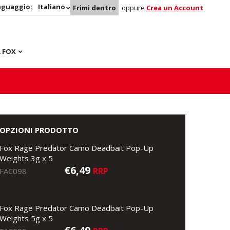
nguaggio:
Italiano
Frimi dentro
oppure
Crea un Account
 FOX
OPZIONI PRODOTTO
Fox Rage Predator Camo Deadbait Pop-Up
Weights 3g x 5
€6,49
RRP
FAC098
Fox Rage Predator Camo Deadbait Pop-Up
Weights 5g x 5