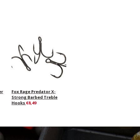
er
Fox Rage Predator X-
Strong Barbed Treble
Hooks
€8,49