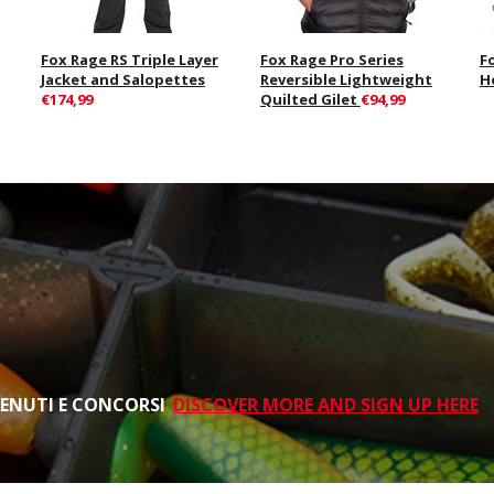
Fox Rage RS Triple Layer
Fox Rage Pro Series
F
Jacket and Salopettes
Reversible Lightweight
H
€174,99
Quilted Gilet
€94,99
TENUTI E CONCORSI
DISCOVER MORE AND SIGN UP HERE