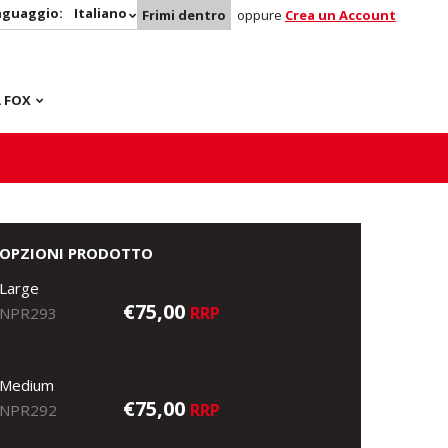
nguaggio:
Italiano
Frimi dentro
oppure
Crea un Account
 FOX
OPZIONI PRODOTTO
Large
€75,00
RRP
NPR293
Medium
€75,00
RRP
NPR292