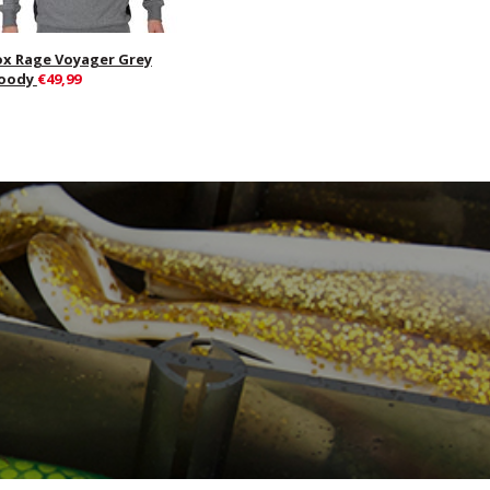
ox Rage Voyager Grey
oody
€49,99