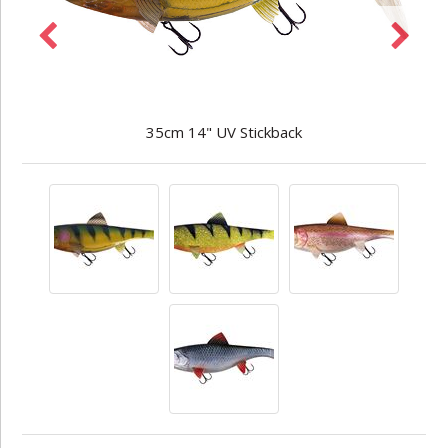
35cm 14" UV Stickback
ral