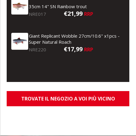
35cm 14" SN Rainbow trout
€21,99
RRP
NRE017
Giant Replicant Wobble 27cm/10.6" x1pcs -
Super Natural Roach
€17,99
RRP
NRE220
TROVATE IL NEGOZIO A VOI PIÙ VICINO