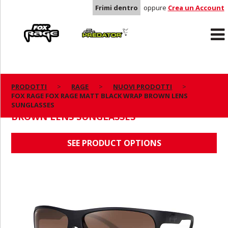
Frimi dentro
oppure
Crea un Account
Rage
Predator
PRODOTTI
RAGE
NUOVI PRODOTTI
FOX RAGE FOX RAGE MATT BLACK WRAP BROWN LENS
FOX RAGE FOX RAGE MATT BLACK WRAP
SUNGLASSES
BROWN LENS SUNGLASSES
SEE PRODUCT OPTIONS