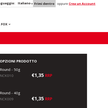
nguaggio:
Italiano
Frimi dentro
oppure
Crea un Account
 FOX
OPZIONI PRODOTTO
Round - 50g
€1,35
RRP
NCK010
Round - 40g
€1,35
RRP
NCK009