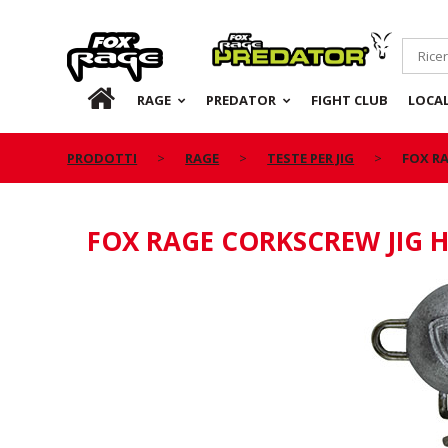
Rage
Predator
IT
RAGE
PREDATOR
FIGHT CLUB
LOCA
PRODOTTI
RAGE
TESTE PER JIG
FOX R
FOX RAGE CORKSCREW JIG 