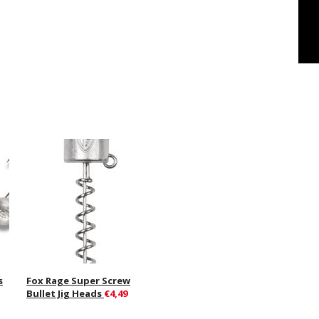
s
Fox Rage Super Screw
Bullet Jig Heads
€4,49