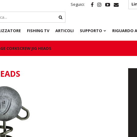
Li
Seguici:
LIZZATORE
FISHING TV
ARTICOLI
SUPPORTO
RIGUARDO A
AGE CORKSCREW JIG HEADS
HEADS