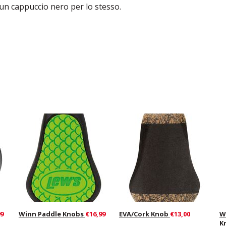
un cappuccio nero per lo stesso.
99
Winn Paddle Knobs
€16,99
EVA/Cork Knob
€13,00
W
K