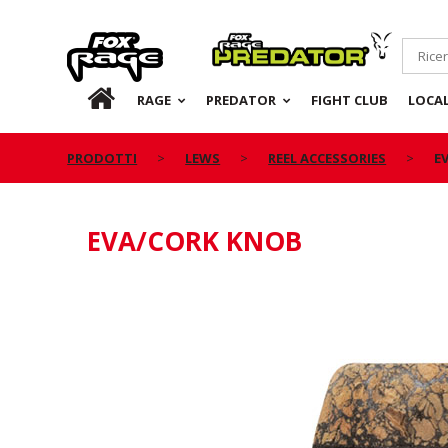
Rage
Predator
IT
RAGE
PREDATOR
FIGHT CLUB
LOCA
PRODOTTI
LEWS
REEL ACCESSORIES
E
EVA/CORK KNOB