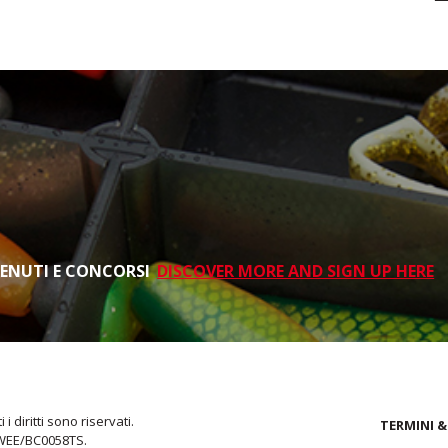
TENUTI E CONCORSI
DISCOVER MORE AND SIGN UP HERE
i diritti sono riservati.
TERMINI &
 WEE/BC0058TS.