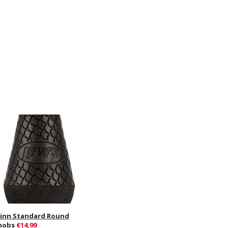
inn Standard Round
nobs
€14,99