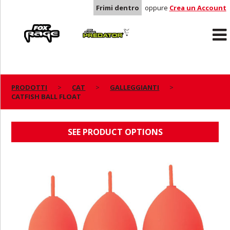
Frimi dentro
oppure
Crea un Account
Rage
Predator
PRODOTTI
CAT
GALLEGGIANTI
CATFISH BALL FLOAT
CATFISH BALL FLOAT
SEE PRODUCT OPTIONS