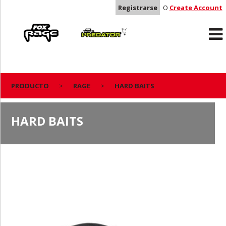
Registrarse
O
Create Account
Rage
Predator
PRODUCTO
RAGE
HARD BAITS
HARD BAITS