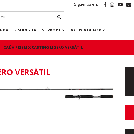
Síguenos en:
ENDA
FISHING TV
SUPPORT
A CERCA DE FOX
CAÑA PRISM X CASTING LIGERO VERSÁTIL
ERO VERSÁTIL