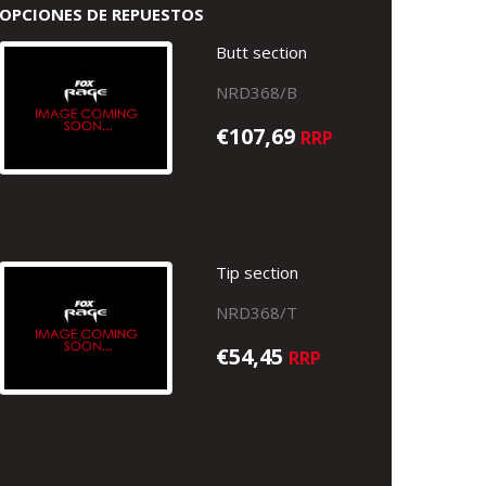
OPCIONES DE REPUESTOS
Butt section
NRD368/B
€107,69
RRP
Tip section
NRD368/T
€54,45
RRP