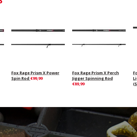
S
Fox Rage Prism X Power
Fox Rage Prism X Perch
F
Spin Rod
€99,99
Jigger Spinning Rod
L
€89,99
(