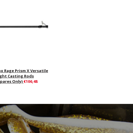
ox Rage Prism X Versatile
ight Casting Rods
Spares Only)
€106,48