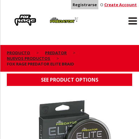
Registrarse
O
Create Account
Rage
Predator
PRODUCTO
PREDATOR
NUEVOS PRODUCTOS
FOX RAGE PREDATOR ELITE BRAID
FOX RAGE PREDATOR ELITE BRAID
SEE PRODUCT OPTIONS