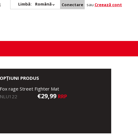
Limbă:
Română
Conectare
sau
Creează cont
OPȚIUNI PRODUS
Fox rage Street Fighter Mat
€29,99
RRP
NLU122