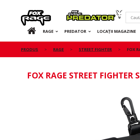
Rage
Predator
RO
RAGE
PREDATOR
LOCAȚII MAGAZINE
PRODUS
RAGE
STREET FIGHTER
FOX R
FOX RAGE STREET FIGHTER 