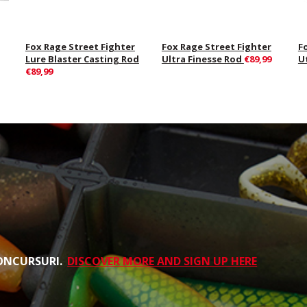
Fox Rage Street Fighter
Fox Rage Street Fighter
F
Lure Blaster Casting Rod
Ultra Finesse Rod
€89,99
Ut
€89,99
CONCURSURI.
DISCOVER MORE AND SIGN UP HERE