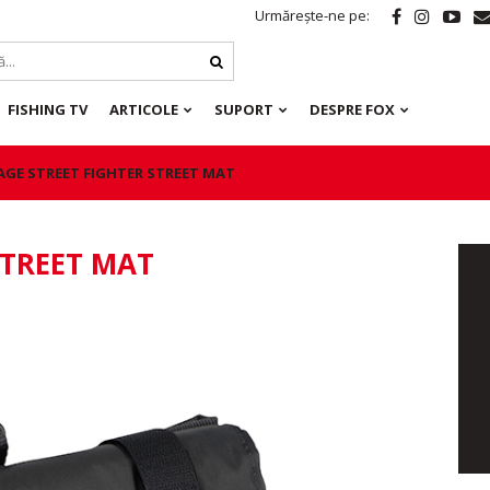
Urmărește-ne pe:
FISHING TV
ARTICOLE
SUPORT
DESPRE FOX
AGE STREET FIGHTER STREET MAT
STREET MAT