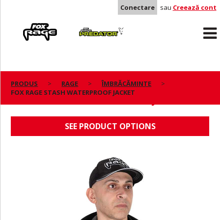
Conectare
sau
Creează cont
Rage
Predator
PRODUS
RAGE
ÎMBRĂCĂMINTE
FOX RAGE STASH WATERPROOF JACKET
FOX RAGE STASH WATERPROOF JACKET
SEE PRODUCT OPTIONS