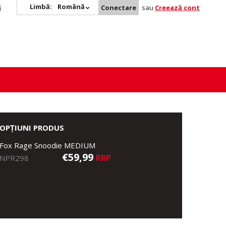
Limbă:
Română
Conectare
sau
Creează cont
OPȚIUNI PRODUS
Fox Rage Snoodie MEDIUM
€59,99
RRP
NPR298