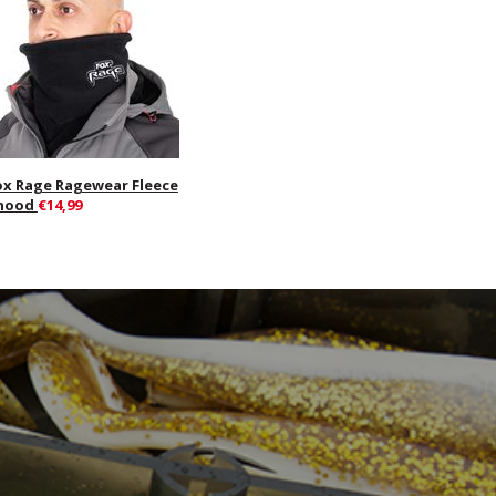
ox Rage Ragewear Fleece
nood
€14,99