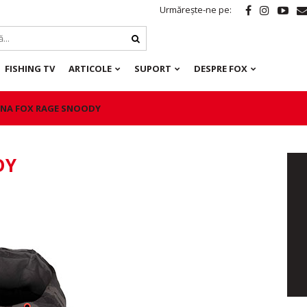
Urmărește-ne pe:
FISHING TV
ARTICOLE
SUPORT
DESPRE FOX
NA FOX RAGE SNOODY
DY