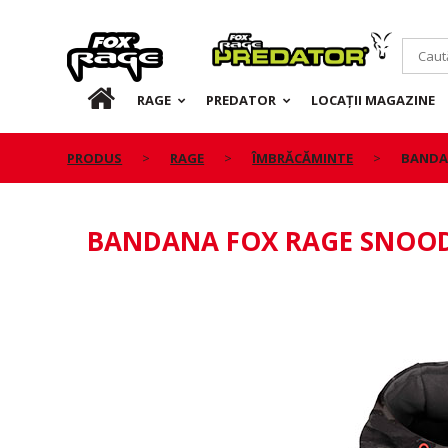
Rage
Predator
RO
RAGE
PREDATOR
LOCAȚII MAGAZINE
PRODUS
RAGE
ÎMBRĂCĂMINTE
BANDA
BANDANA FOX RAGE SNOO