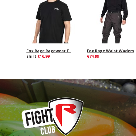
Fox Rage Ragewear T-
Fox Rage Waist Waders
shirt
€16,99
€74,99