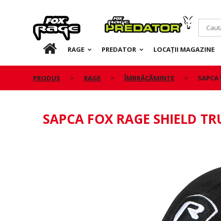
Rage
Predator
RO
RAGE
PREDATOR
LOCAȚII MAGAZINE
PRODUS
RAGE
ÎMBRĂCĂMINTE
SAPCA 
SAPCA FOX RAGE SHIELD TR