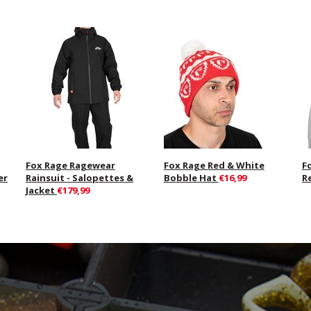
Fox Rage Ragewear
Fox Rage Red & White
F
er
Rainsuit - Salopettes &
Bobble Hat
€16,99
R
Jacket
€179,99