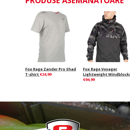
PRODUSE ASEMĂNĂTOARE
Fox Rage Zander Pro Shad
Fox Rage Voyager
T-shirt
€24,99
Lightweight Windblock
€94,99