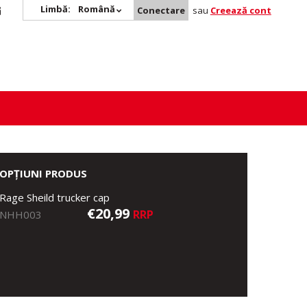
Limbă:
Română
Conectare
sau
Creează cont
OPȚIUNI PRODUS
Rage Sheild trucker cap
€20,99
RRP
NHH003