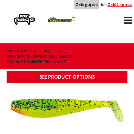
Zaloguj się
lub
Załóż konto
Rage
Predator
PRODUKTY
RAGE
SOFT BAITS - ZANDER PRO SHADS
FOX RAGE ZANDER PRO SHADS
FOX RAGE ZANDER PRO SHADS
SEE PRODUCT OPTIONS