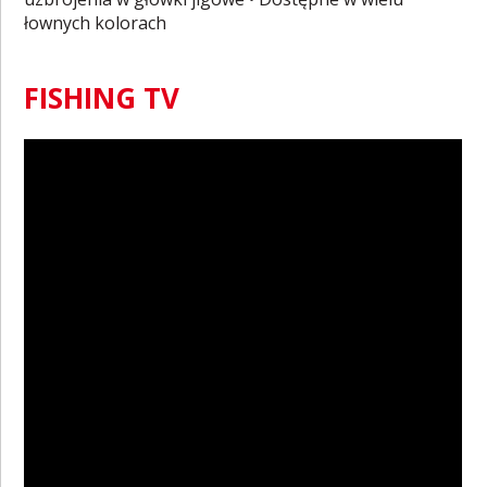
łownych kolorach
FISHING TV