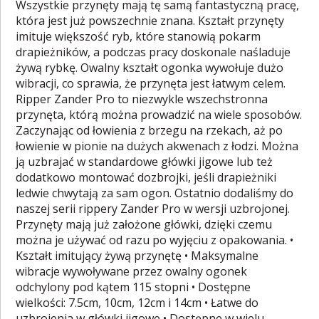
Wszystkie przynęty mają tę samą fantastyczną pracę,
która jest już powszechnie znana. Kształt przynęty
imituje większość ryb, które stanowią pokarm
drapieżników, a podczas pracy doskonale naśladuje
żywą rybkę. Owalny kształt ogonka wywołuje dużo
wibracji, co sprawia, że przynęta jest łatwym celem.
Ripper Zander Pro to niezwykle wszechstronna
przynęta, którą można prowadzić na wiele sposobów.
Zaczynając od łowienia z brzegu na rzekach, aż po
łowienie w pionie na dużych akwenach z łodzi. Można
ją uzbrajać w standardowe główki jigowe lub też
dodatkowo montować dozbrojki, jeśli drapieżniki
ledwie chwytają za sam ogon. Ostatnio dodaliśmy do
naszej serii rippery Zander Pro w wersji uzbrojonej.
Przynęty mają już założone główki, dzięki czemu
można je używać od razu po wyjęciu z opakowania. •
Kształt imitujący żywą przynętę • Maksymalne
wibracje wywoływane przez owalny ogonek
odchylony pod kątem 115 stopni • Dostępne
wielkości: 7.5cm, 10cm, 12cm i 14cm • Łatwe do
uzbrojenia w główki jigowe • Dostępne w wielu