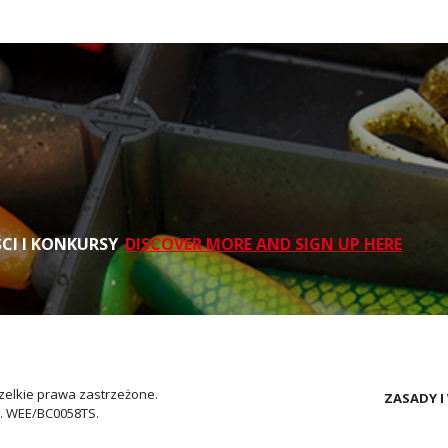
ŚCI I KONKURSY
DISCOVER MORE AND SIGN UP HERE
zelkie prawa zastrzeżone.
ZASADY I
o. WEE/BC0058TS.