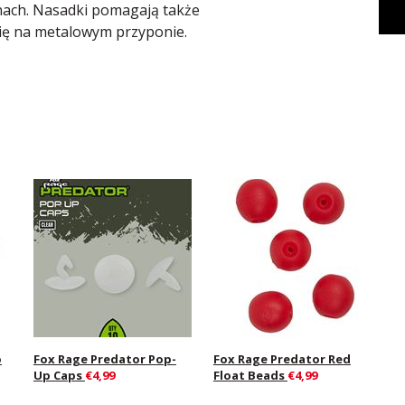
ach. Nasadki pomagają także
się na metalowym przyponie.
o
Fox Rage Predator Pop-
Fox Rage Predator Red
Up Caps
€4,99
Float Beads
€4,99