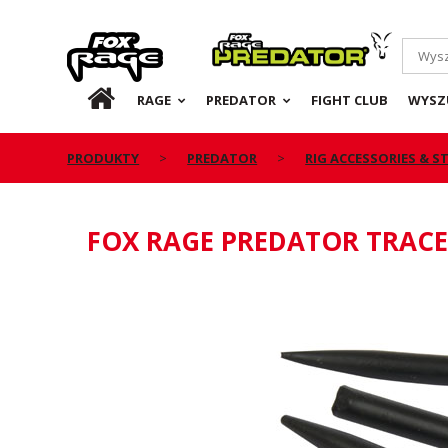
Rage
Predator
PL
RAGE
PREDATOR
FIGHT CLUB
WYSZ
PRODUKTY
PREDATOR
RIG ACCESSORIES & 
FOX RAGE PREDATOR TRACE