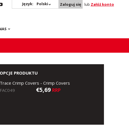
Język:
Polski
Zaloguj się
lub
Załóż konto
NAS
OPCJE PRODUKTU
Trace Crimp Covers - Crimp Covers
€5,69
RRP
FAC049