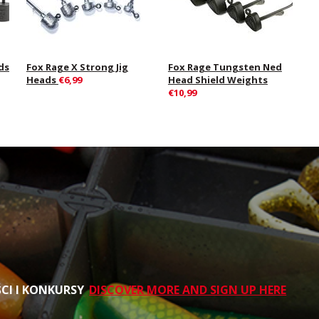
ds
Fox Rage X Strong Jig
Fox Rage Tungsten Ned
Heads
€6,99
Head Shield Weights
€10,99
ŚCI I KONKURSY
DISCOVER MORE AND SIGN UP HERE