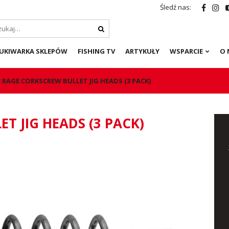
Śledź nas:
UKIWARKA SKLEPÓW
FISHING TV
ARTYKUŁY
WSPARCIE
O 
 RAGE CORKSCREW BULLET JIG HEADS (3 PACK)
T JIG HEADS (3 PACK)