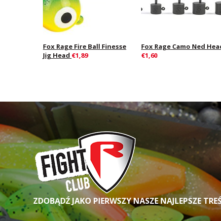
Fox Rage Fire Ball Finesse
Fox Rage Camo Ned Hea
Jig Head
€1,89
€1,60
ZDOBĄDŹ JAKO PIERWSZY NASZE NAJLEPSZE TRE