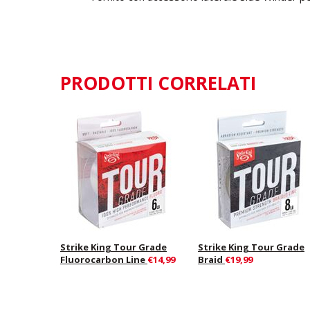
PRODOTTI CORRELATI
Strike King Tour Grade
Strike King Tour Grade
Fluorocarbon Line
€14,99
Braid
€19,99