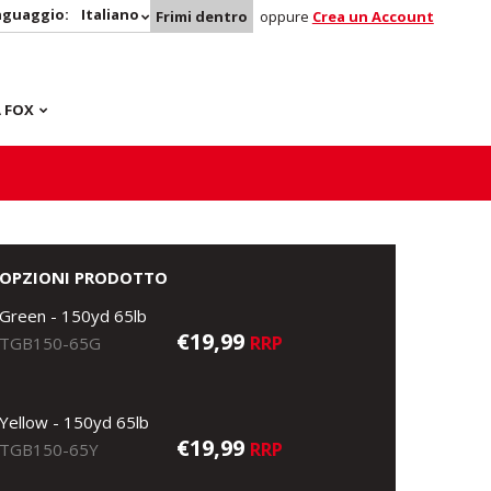
nguaggio:
Italiano
Frimi dentro
oppure
Crea un Account
 FOX
OPZIONI PRODOTTO
Green - 150yd 65lb
€19,99
RRP
TGB150-65G
Yellow - 150yd 65lb
€19,99
RRP
TGB150-65Y