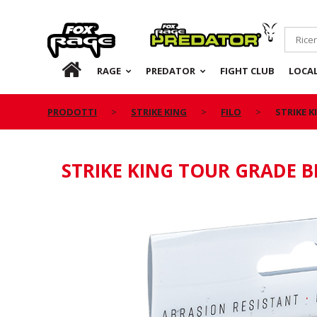
Rage
Predator
IT
RAGE
PREDATOR
FIGHT CLUB
LOCA
PRODOTTI
STRIKE KING
FILO
STRIKE 
STRIKE KING TOUR GRADE B