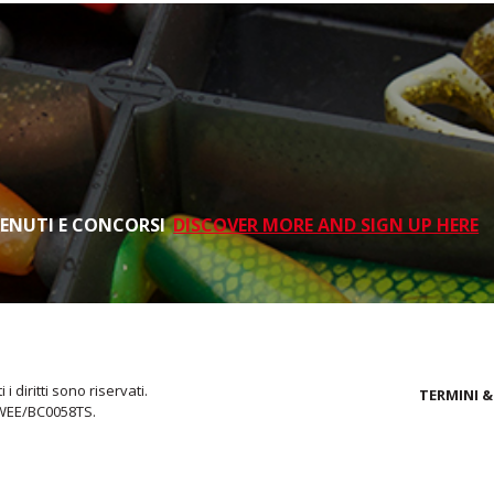
TENUTI E CONCORSI
DISCOVER MORE AND SIGN UP HERE
i diritti sono riservati.
TERMINI &
 WEE/BC0058TS.