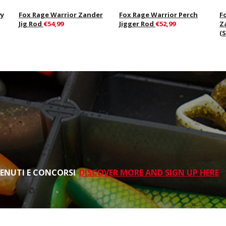
vy
Fox Rage Warrior Zander
Fox Rage Warrior Perch
F
Jig Rod
€54,99
Jigger Rod
€52,99
Z
(
TENUTI E CONCORSI
DISCOVER MORE AND SIGN UP HERE