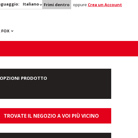
nguaggio:
Italiano
Frimi dentro
oppure
Crea un Account
 FOX
OPZIONI PRODOTTO
TROVATE IL NEGOZIO A VOI PIÙ VICINO