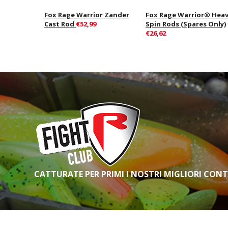
Fox Rage Warrior Zander
Fox Rage Warrior® Hea
Cast Rod
€52,99
Spin Rods (Spares Only)
€26,62
CATTURATE PER PRIMI I NOSTRI MIGLIORI CON