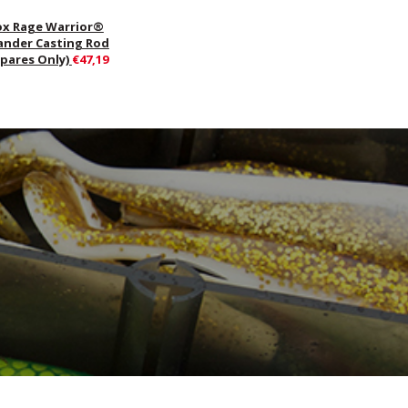
ox Rage Warrior®
ander Casting Rod
Spares Only)
€47,19