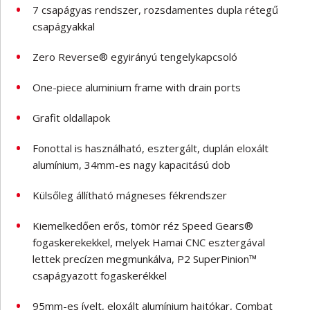
7 csapágyas rendszer, rozsdamentes dupla rétegű
csapágyakkal
Zero Reverse® egyirányú tengelykapcsoló
One-piece aluminium frame with drain ports
Grafit oldallapok
Fonottal is használható, esztergált, duplán eloxált
alumínium, 34mm-es nagy kapacitású dob
Külsőleg állítható mágneses fékrendszer
Kiemelkedően erős, tömör réz Speed Gears®
fogaskerekekkel, melyek Hamai CNC esztergával
lettek precízen megmunkálva, P2 SuperPinion™
csapágyazott fogaskerékkel
95mm-es ívelt, eloxált alumínium hajtókar, Combat