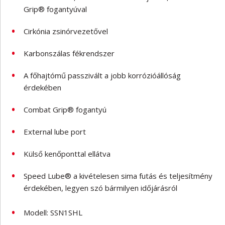
Grip® fogantyúval
Cirkónia zsinórvezetővel
Karbonszálas fékrendszer
A főhajtómű passzivált a jobb korrózióállóság
érdekében
Combat Grip® fogantyú
External lube port
Külső kenőponttal ellátva
Speed Lube® a kivételesen sima futás és teljesítmény
érdekében, legyen szó bármilyen időjárásról
Modell: SSN1SHL