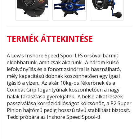
TERMÉK ÁTTEKINTÉSE
A Lew’s Inshore Speed ​​Spool LFS orsóval bármit
eldobhatunk, amit csak akarunk. A három külső
lefolyónyílás és a fonott zsinórral is használható,
mély kapacitású dobnak köszönhetően egy igazi
igásló a vízen. Az akár 10kg-os fékerőnek és a
Combat Grip fogantyúnak köszönhetően a nagy
halak fárasztása gyerekjáték. A belső alkatrészek
passziválása korrózióállóságot kölcsönöz, a P2 Super
Pinion hajtómű pedig hosszú távú stabilitást biztosít.
Tedd próbára az Inshore Speed ​​Spool-t!