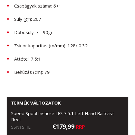
Csapágyak száma: 6+1
Súly (gr): 207
Dobósúly: 7 - 90gr
Zsinór kapacitás (m/mm): 128/ 0.32
Áttétel: 7.5:1
Behúzás (cm): 79
TERMÉK VÁLTOZATOK
Speed Spool Inshore LFS 7.5:1 Left Hand Baitcast
Reel
€179,99
RRP
SSN1SHL