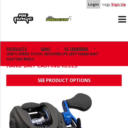
Login
vagy
Sign Up
Rage
Predator
PRODUCTS
LEWS
ÚJ TERMÉKEK
LEW'S SPEED SPOOL INSHORE LFS LEFT HAND BAIT
LEW'S SPEED SPOOL INSHORE LFS LEFT
CASTING REELS
HAND BAIT CASTING REELS
SEE PRODUCT OPTIONS