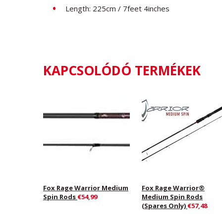
Length: 225cm / 7feet 4inches
KAPCSOLÓDÓ TERMÉKEK
Fox Rage Warrior Medium
Fox Rage Warrior®
Spin Rods
€54,99
Medium Spin Rods
(Spares Only)
€57,48