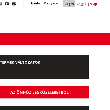
Nyelv:
Magyar
Login
vagy
Sign Up
TERMÉK VÁLTOZATOK
AZ ÖNHÖZ LEGKÖZELEBBI BOLT