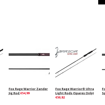
Fox Rage Warrior Zander
Fox Rage Warrior® Ultra
F
Jig Rod
€54,99
Light Rods (Spares Only)
S
€50,82