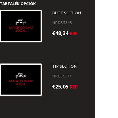
TARTALÉK OPCIÓK
BUTT SECTION
NRD353/B
€48,34
RRP
TIP SECTION
NRD353/T
€25,05
RRP