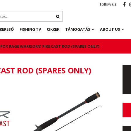
Follow us:
KERESŐ
FISHING TV
CIKKEK
TÁMOGATÁS
ABOUT US
FOX RAGE WARRIOR® PIKE CAST ROD (SPARES ONLY)
AST ROD (SPARES ONLY)