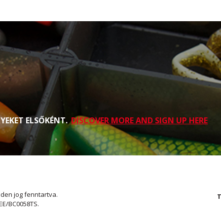
NYEKET ELSŐKÉNT.
DISCOVER MORE AND SIGN UP HERE
den jog fenntartva.
T
WEE/BC0058TS.