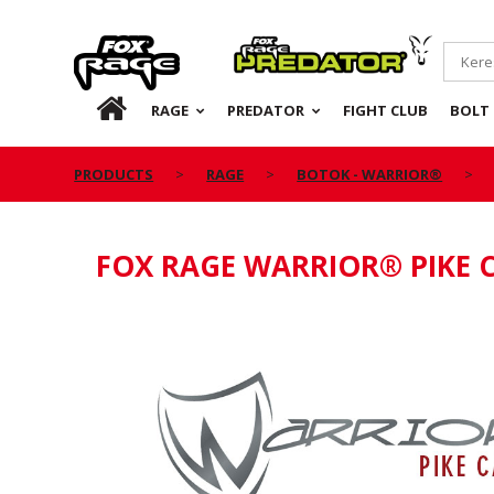
Rage
Predator
HU
RAGE
PREDATOR
FIGHT CLUB
BOLT 
PRODUCTS
RAGE
BOTOK - WARRIOR®
FOX RAGE WARRIOR® PIKE C