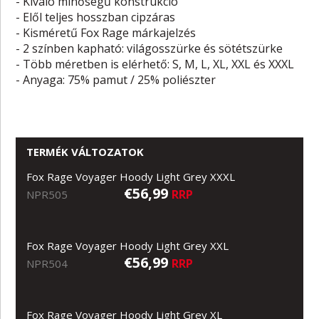
- Kiváló minőségű konstrukció
- Elől teljes hosszban cipzáras
- Kisméretű Fox Rage márkajelzés
- 2 színben kapható: világosszürke és sötétszürke
- Több méretben is elérhető: S, M, L, XL, XXL és XXXL
- Anyaga: 75% pamut / 25% poliészter
TERMÉK VÁLTOZATOK
Fox Rage Voyager Hoody Light Grey XXXL
€56,99
RRP
NPR505
Fox Rage Voyager Hoody Light Grey XXL
€56,99
RRP
NPR504
Fox Rage Voyager Hoody Light Grey XL