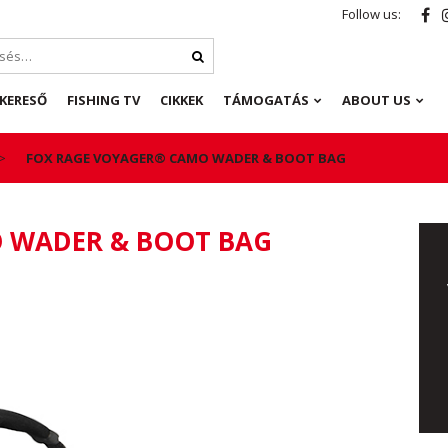
Follow us:
KERESŐ
FISHING TV
CIKKEK
TÁMOGATÁS
ABOUT US
FOX RAGE VOYAGER® CAMO WADER & BOOT BAG
 WADER & BOOT BAG