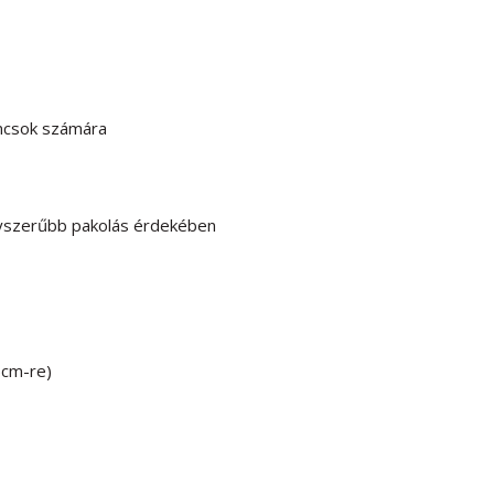
ancsok számára
egyszerűbb pakolás érdekében
5cm-re)