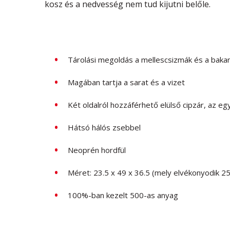
kosz és a nedvesség nem tud kijutni belőle.
Tárolási megoldás a mellescsizmák és a bak
Magában tartja a sarat és a vizet
Két oldalról hozzáférhető elülső cipzár, az 
Hátsó hálós zsebbel
Neoprén hordfül
Méret: 23.5 x 49 x 36.5 (mely elvékonyodik 2
100%-ban kezelt 500-as anyag