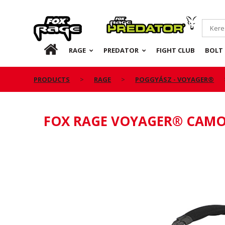
Rage
Predator
HU
RAGE
PREDATOR
FIGHT CLUB
BOLT 
PRODUCTS
RAGE
POGGYÁSZ - VOYAGER®
FOX RAGE VOYAGER® CAMO