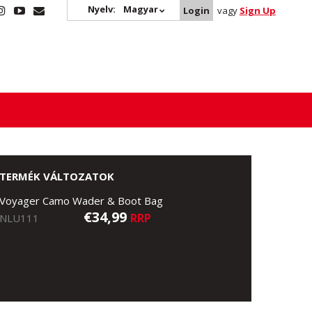
Nyelv:
Magyar
Login
vagy
Sign Up
TERMÉK VÁLTOZATOK
Voyager Camo Wader & Boot Bag
€34,99
RRP
NLU111