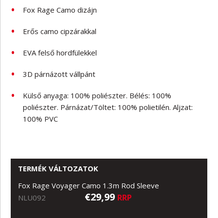
Fox Rage Camo dizájn
Erős camo cipzárakkal
EVA felső hordfülekkel
3D párnázott vállpánt
Külső anyaga: 100% poliészter. Bélés: 100%
poliészter. Párnázat/Töltet: 100% polietilén. Aljzat:
100% PVC
TERMÉK VÁLTOZATOK
Fox Rage Voyager Camo 1.3m Rod Sleeve
€29,99
RRP
NLU092