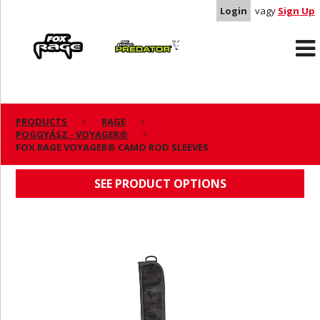
Login
vagy
Sign Up
Rage
Predator
PRODUCTS
RAGE
POGGYÁSZ - VOYAGER®
FOX RAGE VOYAGER® CAMO ROD SLEEVES
FOX RAGE VOYAGER® CAMO ROD SLEEVES
SEE PRODUCT OPTIONS