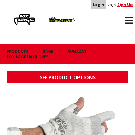
Login
vagy
Sign Up
Rage
Predator
PRODUCTS
RAGE
RUHÁZAT
FOX RAGE UV GLOVES
FOX RAGE UV GLOVES
SEE PRODUCT OPTIONS