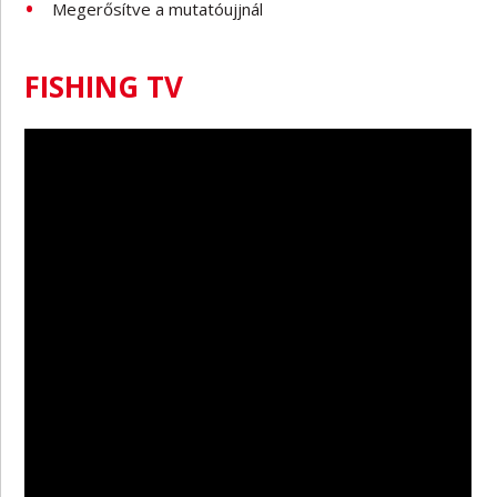
Megerősítve a mutatóujjnál
FISHING TV